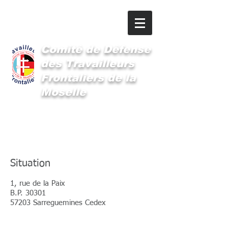
Comité
de Défense
des Travailleurs
Frontaliers de la
Moselle
Le siège du CDTFM
Situation
1, rue de la Paix
B.P. 30301
57203 Sarreguemines Cedex