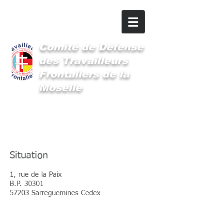
Comité
de Défense
des Travailleurs
Frontaliers de la
Moselle
Le siège du CDTFM
Situation
1, rue de la Paix
B.P. 30301
57203 Sarreguemines Cedex